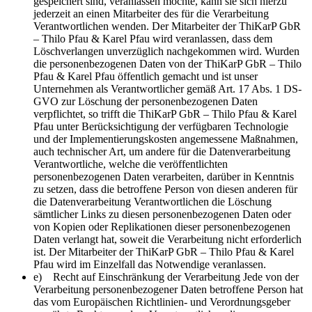
gespeichert sind, veranlassen möchte, kann sie sich hierzu
jederzeit an einen Mitarbeiter des für die Verarbeitung
Verantwortlichen wenden. Der Mitarbeiter der ThiKarP GbR
– Thilo Pfau & Karel Pfau wird veranlassen, dass dem
Löschverlangen unverzüglich nachgekommen wird. Wurden
die personenbezogenen Daten von der ThiKarP GbR – Thilo
Pfau & Karel Pfau öffentlich gemacht und ist unser
Unternehmen als Verantwortlicher gemäß Art. 17 Abs. 1 DS-
GVO zur Löschung der personenbezogenen Daten
verpflichtet, so trifft die ThiKarP GbR – Thilo Pfau & Karel
Pfau unter Berücksichtigung der verfügbaren Technologie
und der Implementierungskosten angemessene Maßnahmen,
auch technischer Art, um andere für die Datenverarbeitung
Verantwortliche, welche die veröffentlichten
personenbezogenen Daten verarbeiten, darüber in Kenntnis
zu setzen, dass die betroffene Person von diesen anderen für
die Datenverarbeitung Verantwortlichen die Löschung
sämtlicher Links zu diesen personenbezogenen Daten oder
von Kopien oder Replikationen dieser personenbezogenen
Daten verlangt hat, soweit die Verarbeitung nicht erforderlich
ist. Der Mitarbeiter der ThiKarP GbR – Thilo Pfau & Karel
Pfau wird im Einzelfall das Notwendige veranlassen.
e) Recht auf Einschränkung der Verarbeitung Jede von der
Verarbeitung personenbezogener Daten betroffene Person hat
das vom Europäischen Richtlinien- und Verordnungsgeber