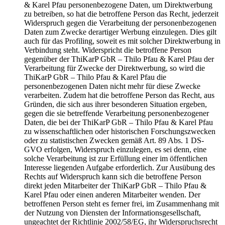
& Karel Pfau personenbezogene Daten, um Direktwerbung
zu betreiben, so hat die betroffene Person das Recht, jederzeit
Widerspruch gegen die Verarbeitung der personenbezogenen
Daten zum Zwecke derartiger Werbung einzulegen. Dies gilt
auch für das Profiling, soweit es mit solcher Direktwerbung in
Verbindung steht. Widerspricht die betroffene Person
gegenüber der ThiKarP GbR – Thilo Pfau & Karel Pfau der
Verarbeitung für Zwecke der Direktwerbung, so wird die
ThiKarP GbR – Thilo Pfau & Karel Pfau die
personenbezogenen Daten nicht mehr für diese Zwecke
verarbeiten. Zudem hat die betroffene Person das Recht, aus
Gründen, die sich aus ihrer besonderen Situation ergeben,
gegen die sie betreffende Verarbeitung personenbezogener
Daten, die bei der ThiKarP GbR – Thilo Pfau & Karel Pfau
zu wissenschaftlichen oder historischen Forschungszwecken
oder zu statistischen Zwecken gemäß Art. 89 Abs. 1 DS-
GVO erfolgen, Widerspruch einzulegen, es sei denn, eine
solche Verarbeitung ist zur Erfüllung einer im öffentlichen
Interesse liegenden Aufgabe erforderlich. Zur Ausübung des
Rechts auf Widerspruch kann sich die betroffene Person
direkt jeden Mitarbeiter der ThiKarP GbR – Thilo Pfau &
Karel Pfau oder einen anderen Mitarbeiter wenden. Der
betroffenen Person steht es ferner frei, im Zusammenhang mit
der Nutzung von Diensten der Informationsgesellschaft,
ungeachtet der Richtlinie 2002/58/EG, ihr Widerspruchsrecht