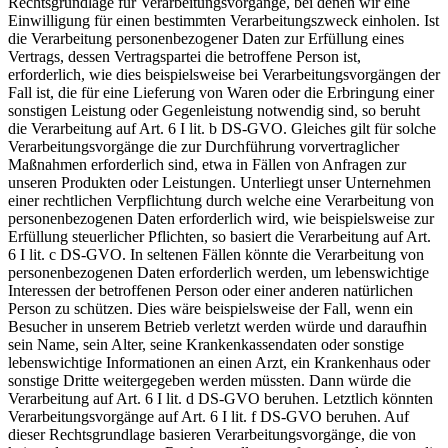
Rechtsgrundlage für Verarbeitungsvorgänge, bei denen wir eine
Einwilligung für einen bestimmten Verarbeitungszweck einholen. Ist
die Verarbeitung personenbezogener Daten zur Erfüllung eines
Vertrags, dessen Vertragspartei die betroffene Person ist,
erforderlich, wie dies beispielsweise bei Verarbeitungsvorgängen der
Fall ist, die für eine Lieferung von Waren oder die Erbringung einer
sonstigen Leistung oder Gegenleistung notwendig sind, so beruht
die Verarbeitung auf Art. 6 I lit. b DS-GVO. Gleiches gilt für solche
Verarbeitungsvorgänge die zur Durchführung vorvertraglicher
Maßnahmen erforderlich sind, etwa in Fällen von Anfragen zur
unseren Produkten oder Leistungen. Unterliegt unser Unternehmen
einer rechtlichen Verpflichtung durch welche eine Verarbeitung von
personenbezogenen Daten erforderlich wird, wie beispielsweise zur
Erfüllung steuerlicher Pflichten, so basiert die Verarbeitung auf Art.
6 I lit. c DS-GVO. In seltenen Fällen könnte die Verarbeitung von
personenbezogenen Daten erforderlich werden, um lebenswichtige
Interessen der betroffenen Person oder einer anderen natürlichen
Person zu schützen. Dies wäre beispielsweise der Fall, wenn ein
Besucher in unserem Betrieb verletzt werden würde und daraufhin
sein Name, sein Alter, seine Krankenkassendaten oder sonstige
lebenswichtige Informationen an einen Arzt, ein Krankenhaus oder
sonstige Dritte weitergegeben werden müssten. Dann würde die
Verarbeitung auf Art. 6 I lit. d DS-GVO beruhen. Letztlich könnten
Verarbeitungsvorgänge auf Art. 6 I lit. f DS-GVO beruhen. Auf
dieser Rechtsgrundlage basieren Verarbeitungsvorgänge, die von